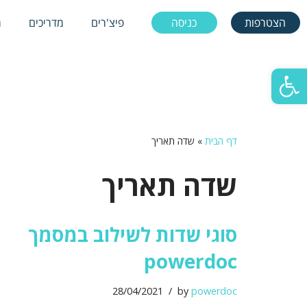
הצטרפות
כניסה
פיצ'רים
מדריכים
מ
הצטרפות
כניסה
פיצ'רים
מדריכים
מ
Skip
to
פתח סרגל נגישות
content
דף הבית
»
שדה תאריך
שדה תאריך
סוגי שדות לשילוב במסמך
powerdoc
28/04/2021
by
powerdoc