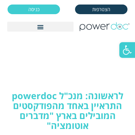
הצטרפות
כניסה
Skip
to
הצטרפות
כניסה
content
פתח סרגל נגישות
לראשונה: מנכ"ל powerdoc
התראיין באחד מהפודקסטים
המובילים בארץ "מדברים
אוטומציה"