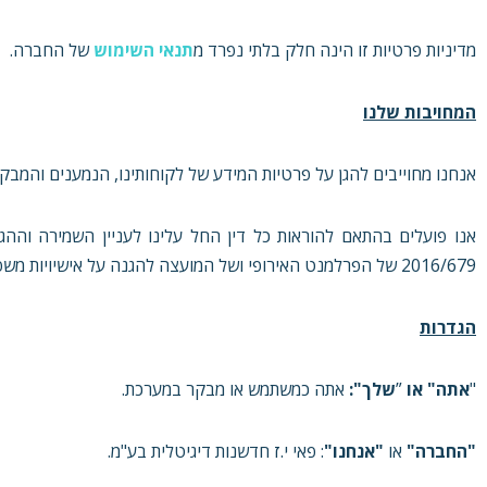
מדיניות פרטיות זו הינה חלק בלתי נפרד מ
תנאי השימוש
של החברה.
המחויבות שלנו
אנחנו מחוייבים להגן על פרטיות המידע של לקוחותינו, הנמענים והמבקר
2016/679 של הפרלמנט האירופי ושל המועצה להגנה על אישיויות משפטיות טבעיות בדבר עיבוד מידע אישי ועל התנועה החופשית של מידע).
הגדרות
"
אתה" או
”
שלך":
אתה כמשתמש או מבקר במערכת.
"החברה"
או
"אנחנו"
: פאי י.ז חדשנות דיגיטלית בע"מ.