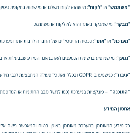
"משתמש
" או "
לקוח
": מי שהוא לקוח משלם או מי שהוא בתקופת ניסיון
"
מבקר
": מי שמבקר באתר והוא לא לקוח או משתמש.
"
מערכת
" או "
אתר
": נכסיה הדיגיטליים של החברה לרבות אתר ומערכת powerdoc על כל חלקיה ורכיביה, דפי נחיתה, אתרים שיווקיים והתוכנ
"
נמען
": מי שמופיע ברשימת הנמענים ו/או במאגר המידע שבבעלות או 
"
עיבוד
": כמשמעו ב GDPR ובכלל זאת כל פעולה המתבצעת לגבי מידע אישי ובכלל זאת איסוף, ארגון, אחסון, שינוי, שימוש, מחיקה וכיוצ"ב.
"התוכנה"
– פונקציות במערכת (כמו למשל סבב החתימות או המדפסת הוו
אחסון המידע
כל מידע המאוחסן במערכת מאוחסן באופן בטוח והמאפשר גישה אליו 