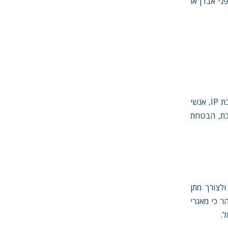
ני אבדן או
אנחנו נאסוף מידע ביחס ללקוחותינו (המשתמשים), ובכלל זאת: שם, כתובת, כתובות דוא"ל ח.פ., ת.ז., פרטי יצירת קשר, שימושים במערכת, כתובת IP, אנשי
כת, הבטחת
לצורך מתן
. יובהר כי מאגרי
ל.