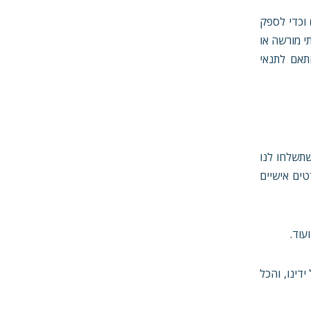
 וכדי לספק
י מורשה או
תאם לתנאי
I וגם עושים שימוש ב"קוקיז" (COOKIES). בנוסף, ככל שתשלחו לנו
טים אישיים
דינו, והכל