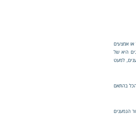
ן שיישלחו במסרון (הודעת SMS), ווטסאפ, דוא"ל או אמצעים
ס לנמענים היא של
 הנמענים, למעט
והכל בהתאם
ור הנמענים