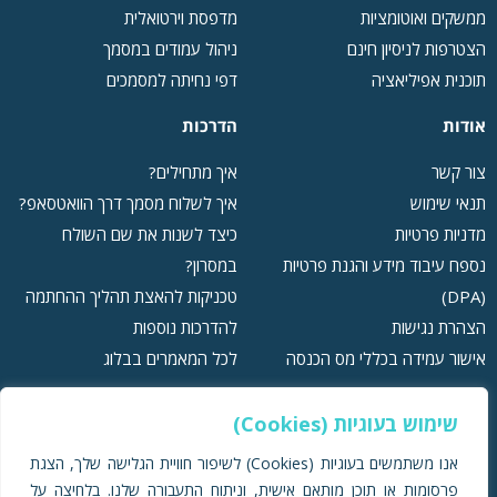
ממשקים ואוטומציות
מדפסת וירטואלית
הצטרפות לניסיון חינם
ניהול עמודים במסמך
תוכנית אפיליאציה
דפי נחיתה למסמכים
אודות
הדרכות
צור קשר
איך מתחילים?
תנאי שימוש
איך לשלוח מסמך דרך הוואטסאפ?
מדניות פרטיות
כיצד לשנות את שם השולח
נספח עיבוד מידע והגנת פרטיות
במסרון?
(DPA)
טכניקות להאצת תהליך ההחתמה
הצהרת נגישות
להדרכות נוספות
אישור עמידה בכללי מס הכנסה
לכל המאמרים בבלוג
שימוש בעוגיות (Cookies)
אנו משתמשים בעוגיות (Cookies) לשיפור חוויית הגלישה שלך, הצגת
תמיכה ושירות לקוחות:
079-
פרסומות או תוכן מותאם אישית, וניתוח התעבורה שלנו. בלחיצה על