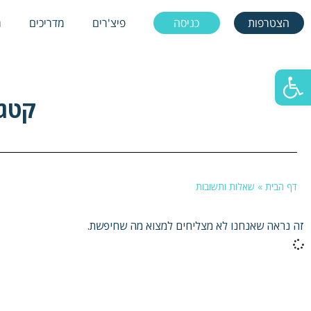
הצטרפות
כניסה
פיצ'רים
מדריכים
מ
הצטרפות
כניסה
פיצ'רים
מדריכים
מ
Skip
to
פתח סרגל נגישות
content
קטגו
דף הבית
»
שאלות ותשובות
זה נראה שאנחנו לא מצליחים למצוא מה שחיפשת.